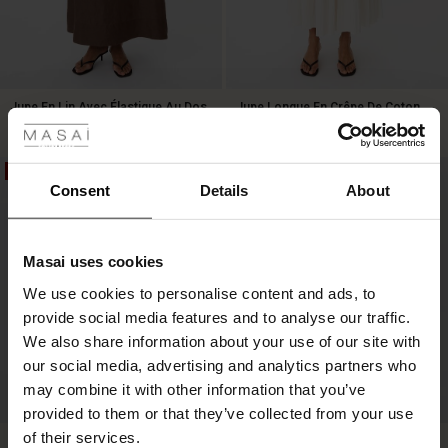
 les styles
Jupe En Lin Avec Élastique Au Dos
Jupe Longue En Crêpe De Coton
499,50 DKK
999,00 DKK
2 colours
449,50 DKK
899,00 DKK
r
50%
50%
 offer
s
Consent
Details
About
499,50 DKK
999,00 DKK
449,50 DKK
899,00 DKK
fres)
Masai uses cookies
 (Offres)
ns
We use cookies to personalise content and ads, to
é : The First Layers
provide social media features and to analyse our traffic.
ffres)
(Offres)
es coordonnés
We also share information about your use of our site with
rney Begins – Pre-Autumn 2026
s (Offres)
ffres)
s
 lin
s de Masai
sponsabilité
our social media, advertising and analytics partners who
with Ease - Summer 2026
may combine it with other information that you’ve
FSC® CERTIFIED
x (Offres)
(Offres)
ux
es
 – Essentiels intemporels
entretien
provided to them or that they’ve collected from your use
 Summer - Summer 2026
of their services.
Jupe Ballon En Popeline De Coton
Jupe En Lin Mélangé À Fleurs