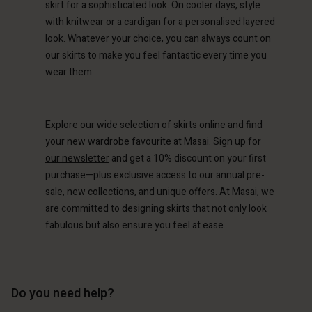
skirt for a sophisticated look. On cooler days, style
d store
with
knitwear
or a
cardigan
for a personalised layered
d store
ce | Change country
look. Whatever your choice, you can always count on
ce | Change country
our skirts to make you feel fantastic every time you
wear them.
Explore our wide selection of skirts online and find
your new wardrobe favourite at Masai.
Sign up for
our newsletter
and get a 10% discount on your first
purchase—plus exclusive access to our annual pre-
sale, new collections, and unique offers. At Masai, we
are committed to designing skirts that not only look
fabulous but also ensure you feel at ease.
Do you need help?