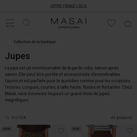
OFFRE FINALE | -50 %
ATÉGORIES D'OFFRES
CHETEZ VOTRE TAILLE
ATÉGORIES
OLLECTIONS
NSPIRATION
OTRE MONDE
OTRE RESPONSABILITÉ
Masai
Clothing
MENU
Company
ApS
Collection de la boutique
Collection
de
Jupes
la
boutique
›
Jupes
La jupe est un incontournable de la garde-robe, saison après
saison. Elle peut être portée et accessoirisée d'innombrables
façons et est parfaite pour le quotidien comme pour les occasions
festives. Longues, courtes, à taille haute, fluides et flottantes. Chez
Masai, vous trouverez toujours un grand choix de jupes
magnifiques.
FILTER
44 products
NEW
NEW