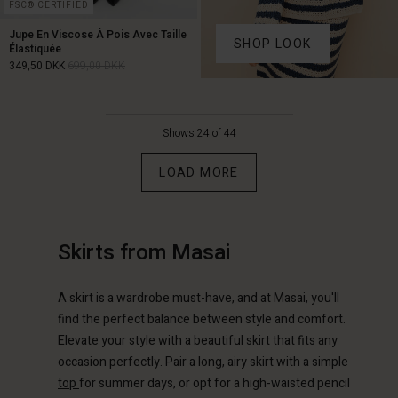
FSC® CERTIFIED
Jupe En Viscose À Pois Avec Taille
SHOP LOOK
Élastiquée
349,50 DKK
699,00 DKK
Shows 24 of 44
349,50 DKK
699,00 DKK
LOAD MORE
Skirts from Masai
count
count
Account
Account
A skirt is a wardrobe must-have, and at Masai, you'll
Account
tore
tore
find the perfect balance between style and comfort.
d store
d store
d store
Elevate your style with a beautiful skirt that fits any
 | Change country
 | Change country
occasion perfectly. Pair a long, airy skirt with a simple
ce | Change country
ce | Change country
Account
ce | Change country
top
for summer days, or opt for a high-waisted pencil
Account