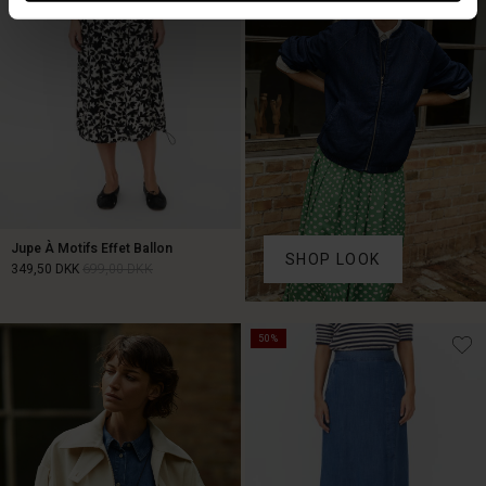
Jupe À Motifs Effet Ballon
SHOP LOOK
349,50 DKK
699,00 DKK
349,50 DKK
699,00 DKK
50%