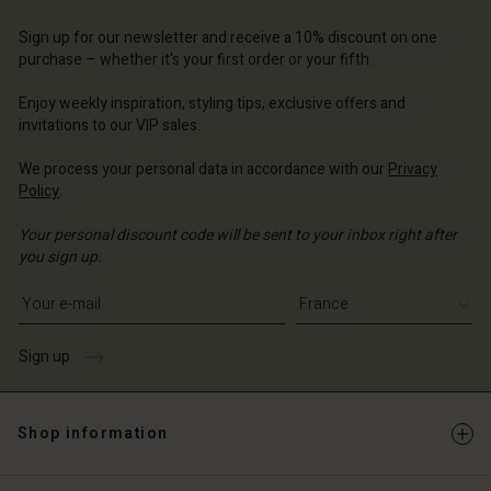
Account
d store
Sign up for our newsletter and receive a 10% discount on one
purchase – whether it's your first order or your fifth.
d store
ce | Change country
Enjoy weekly inspiration, styling tips, exclusive offers and
ce | Change country
invitations to our VIP sales.
We process your personal data in accordance with our
Privacy
Policy
.
Your personal discount code will be sent to your inbox right after
you sign up.
Write your e-mail address
Sign up
Shop information