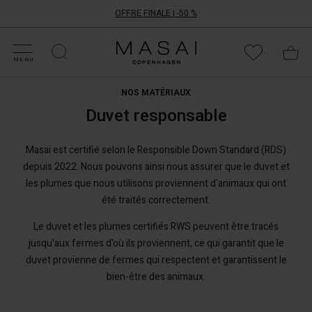
OFFRE FINALE | -50 %
ATÉGORIES D'OFFRES
CHETEZ VOTRE TAILLE
ATÉGORIES
OLLECTIONS
NSPIRATION
OTRE MONDE
OTRE RESPONSABILITÉ
Masai
Clothing
MENU
Company
ApS
NOS MATÉRIAUX
Duvet responsable
Masai est certifié selon le Responsible Down Standard (RDS)
depuis 2022. Nous pouvons ainsi nous assurer que le duvet et
les plumes que nous utilisons proviennent d'animaux qui ont
été traités correctement.
Le duvet et les plumes certifiés RWS peuvent être tracés
jusqu'aux fermes d'où ils proviennent, ce qui garantit que le
duvet provienne de fermes qui respectent et garantissent le
bien-être des animaux.