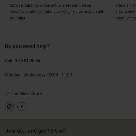
62 % de notre collection actuelle est certifiée ou
Grâce à not
produite à partir de matériaux d'origine plus responsabl...
aider à pren
Voir plus
Decouvrir le
Do you need help?
Call: 9 70 01 90 56
Monday - Wednesday: 09:00 - 11:00
Find Masai Store
Account
Account
Account
Account
Account
d store
d store
d store
d store
d store
ce | Change country
ce | Change country
Join us… and get 10% off
ce | Change country
ce | Change country
Account
ce | Change country